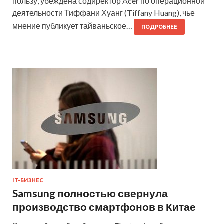
пользу, убеждена содиректор Acer по операционной
деятельности Тиффани Хуанг (Tiffany Huang), чье
мнение публикует тайваньское…
ПОДРОБНЕЕ
IT-БИЗНЕС
Samsung полностью свернула
производство смартфонов в Китае