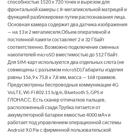
способностью 1520 х 720 точек и вырезом для
фронтальной камеры с 8-мегапиксельной матрицей и
функцией разблокировки путем распознавания лица.
Основная камера содержит два датчика изображения
— на 13 и 2 мегапикселя.Объем оперативной и
постоянной памяти составляет 2 и 32 Гбайт
соответственно. Возможно подключение сменных
накопителей microSD вместимостью до 512 Гбайт.
Для SIM-карт используются два отдельных слота (не
совмещены с разъемом microSD).Габариты изделия
равны 156,9 x 75,8 x 7,8 мм, масса — 168 граммов.
Предусмотрены беспроводные коммуникации 4G
VoLTE, Wi-Fi 802.11 b/g/n, Bluetooth 5, GPS и
ГЛОНАСС. Есть сканер отпечатков пальцев,
расположенный сзади.Трубка питается от
аккумуляторной батареи емкостью 4000 мАч и
работает под управлением операционной системы
Android 9.0 Pie с фирменной пользовательской