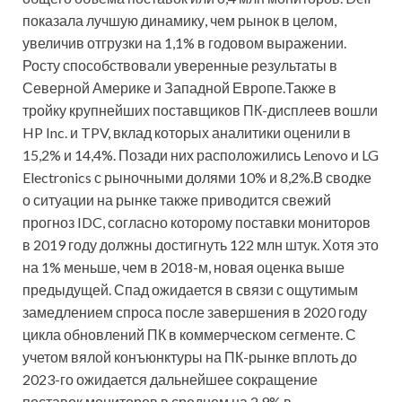
показала лучшую динамику, чем рынок в целом,
увеличив отгрузки на 1,1% в годовом выражении.
Росту способствовали уверенные результаты в
Северной Америке и Западной Европе.Также в
тройку крупнейших поставщиков ПК-дисплеев вошли
HP Inc. и TPV, вклад которых аналитики оценили в
15,2% и 14,4%. Позади них расположились Lenovo и LG
Electronics с рыночными долями 10% и 8,2%.В сводке
о ситуации на рынке также приводится свежий
прогноз IDC, согласно которому поставки мониторов
в 2019 году должны достигнуть 122 млн штук. Хотя это
на 1% меньше, чем в 2018-м, новая оценка выше
предыдущей. Спад ожидается в связи с ощутимым
замедлением спроса после завершения в 2020 году
цикла обновлений ПК в коммерческом сегменте. С
учетом вялой конъюнктуры на ПК-рынке вплоть до
2023-го ожидается дальнейшее сокращение
поставок мониторов в среднем на 2,9% в