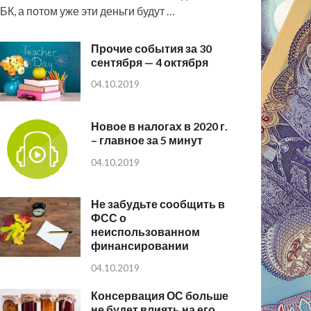
БК, а потом уже эти деньги будут …
Прочие события за 30
сентября — 4 октября
04.10.2019
Новое в налогах в 2020 г.
– главное за 5 минут
04.10.2019
Не забудьте сообщить в
ФСС о
неиспользованном
финансировании
04.10.2019
Консервация ОС больше
не будет влиять на его