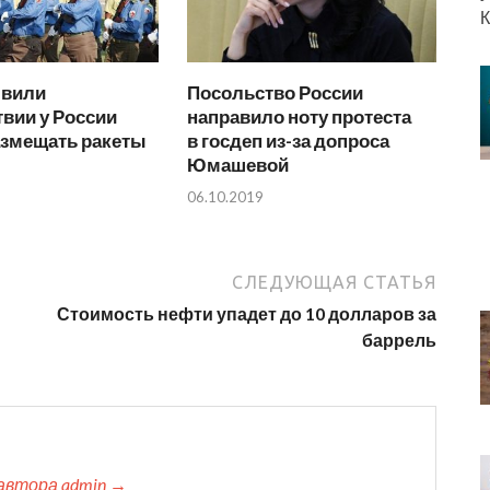
К
явили
Посольство России
твии у России
направило ноту протеста
азмещать ракеты
в госдеп из-за допроса
Юмашевой
06.10.2019
СЛЕДУЮЩАЯ СТАТЬЯ
Стоимость нефти упадет до 10 долларов за
баррель
автора admin →