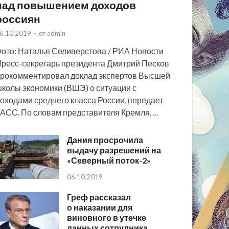
над повышением доходов
россиян
6.10.2019
-
от
admin
ото: Наталья Селиверстова / РИА Новости
ресс-секретарь президента Дмитрий Песков
рокомментировал доклад экспертов Высшей
колы экономики (ВШЭ) о ситуации с
оходами среднего класса России, передает
АСС. По словам представителя Кремля, …
Дания просрочила
выдачу разрешений на
«Северный поток-2»
06.10.2019
Греф рассказал
о наказании для
виновного в утечке
данных сотрудника