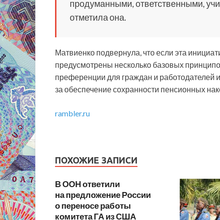
продуманными, ответственными, уч
отметила она.
Матвиенко подвернула, что если эта инициат
предусмотрены несколько базовых принципов
преференции для граждан и работодателей и 
за обеспечение сохранности пенсионных нак
rambler.ru
ПОХОЖИЕ ЗАПИСИ
В ООН ответили
на предложение России
о переносе работы
комитета ГА из США