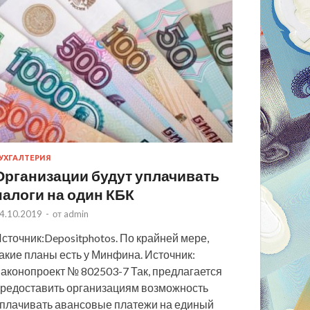
УХГАЛТЕРИЯ
Организации будут уплачивать
налоги на один КБК
4.10.2019
-
от
admin
сточник:Depositphotos. По крайней мере,
акие планы есть у Минфина. Источник:
аконопроект № 802503-7 Так, предлагается
редоставить организациям возможность
плачивать авансовые платежи на единый