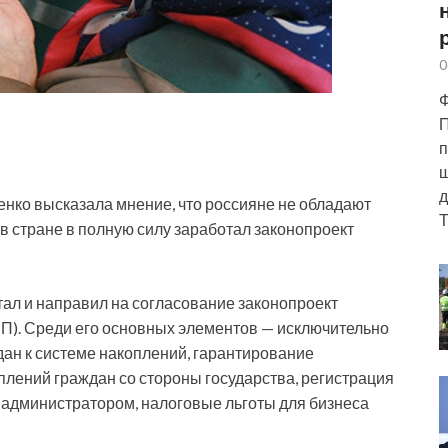
0
Ф
П
п
ш
д
нко высказала мнение, что россияне не обладают
Т
в стране в полную силу заработал законопроект
тал и направил на согласование законопроект
П). Среди его основных элементов — исключительно
ан к системе накоплений, гарантирование
лений граждан со стороны государства, регистрация
 администратором, налоговые льготы для бизнеса