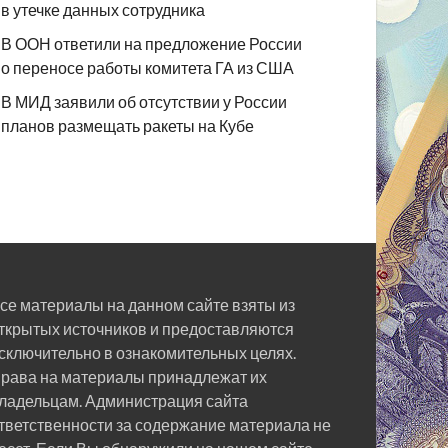
в утечке данных сотрудника
В ООН ответили на предложение России
о переносе работы комитета ГА из США
В МИД заявили об отсутствии у России
планов размещать ракеты на Кубе
се материалы на данном сайте взяты из
ткрытых источников и предоставляются
сключительно в ознакомительных целях.
рава на материалы принадлежат их
ладельцам. Администрация сайта
тветственности за содержание материала не