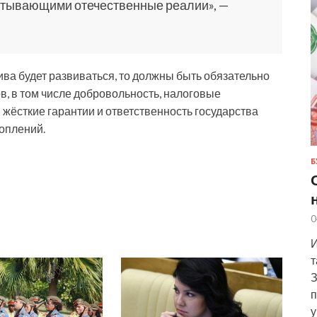
итывающими отечественные реалии», —
ива будет развиваться, то должны быть обязательно
, в том числе добровольность, налоговые
жёсткие гарантии и ответственность государства
оплений.
Б
0
И
т
З
п
у