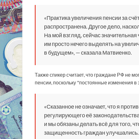
«Практика увеличения пенсии за счё
распространена. Другое дело, наско
На мой взгляд, сейчас значительная 
им просто нечего выделять на увели
в будущем», — сказала Матвиенко.
Также спикер считает, что граждане РФ не 
пенсии, поскольку "постоянные изменения в 
«Сказанное не означает, что я прот
регулирующего её законодательства.
и мы обязаны делать всё для того, ч
защищенность граждан улучшались. 