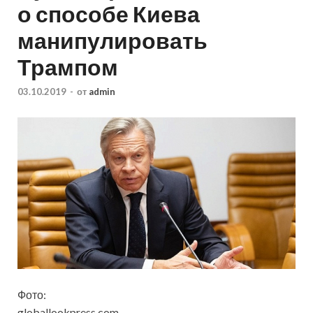
о способе Киева
манипулировать
Трампом
03.10.2019
-
от
admin
Фото:
globallookpress.com