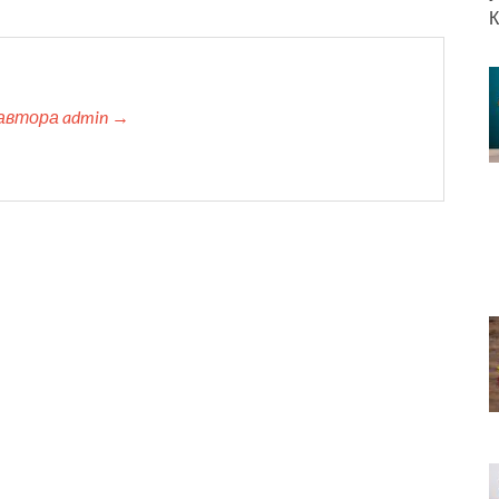
К
автора admin →