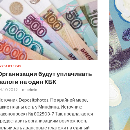
УХГАЛТЕРИЯ
Организации будут уплачивать
налоги на один КБК
4.10.2019
-
от
admin
сточник:Depositphotos. По крайней мере,
акие планы есть у Минфина. Источник:
аконопроект № 802503-7 Так, предлагается
редоставить организациям возможность
плачивать авансовые платежи на единый