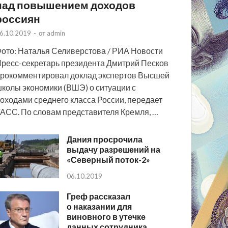
над повышением доходов
россиян
6.10.2019
-
от
admin
ото: Наталья Селиверстова / РИА Новости
ресс-секретарь президента Дмитрий Песков
рокомментировал доклад экспертов Высшей
колы экономики (ВШЭ) о ситуации с
оходами среднего класса России, передает
АСС. По словам представителя Кремля, …
Дания просрочила
выдачу разрешений на
«Северный поток-2»
06.10.2019
Греф рассказал
о наказании для
виновного в утечке
данных сотрудника