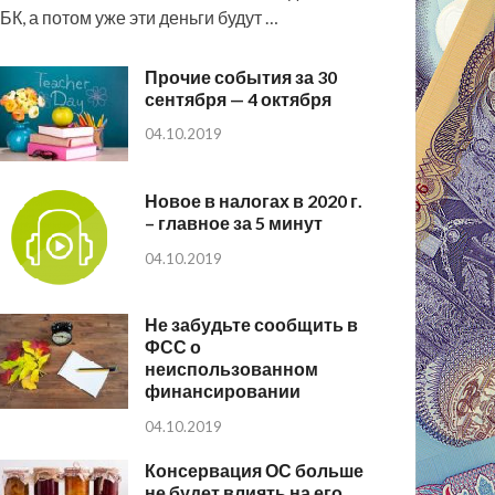
БК, а потом уже эти деньги будут …
Прочие события за 30
сентября — 4 октября
04.10.2019
Новое в налогах в 2020 г.
– главное за 5 минут
04.10.2019
Не забудьте сообщить в
ФСС о
неиспользованном
финансировании
04.10.2019
Консервация ОС больше
не будет влиять на его