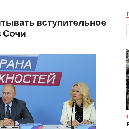
итывать вступительное
в Сочи
Э