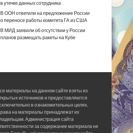
в утечке данных сотрудника
В ООН ответили на предложение России
о переносе работы комитета ГА из США
В МИД заявили об отсутствии у России
планов размещать ракеты на Кубе
се материалы на данном сайте взяты из
ткрытых источников и предоставляются
сключительно в ознакомительных целях.
рава на материалы принадлежат их
ладельцам. Администрация сайта
тветственности за содержание материала не