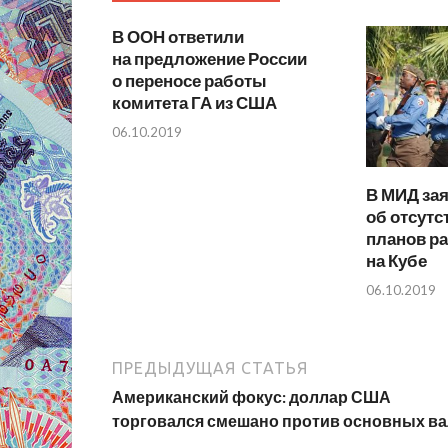
В ООН ответили
на предложение России
о переносе работы
комитета ГА из США
06.10.2019
В МИД за
об отсутс
планов р
на Кубе
06.10.2019
ПРЕДЫДУЩАЯ СТАТЬЯ
Американский фокус: доллар США
торговался смешано против основных в