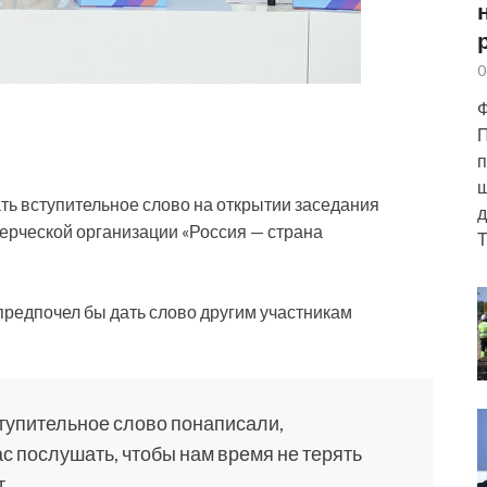
0
Ф
П
п
ш
ть вступительное слово на открытии заседания
д
ерческой организации «Россия — страна
Т
 предпочел бы дать слово
другим участникам
ступительное слово понаписали,
ас послушать, чтобы нам время не терять
т.