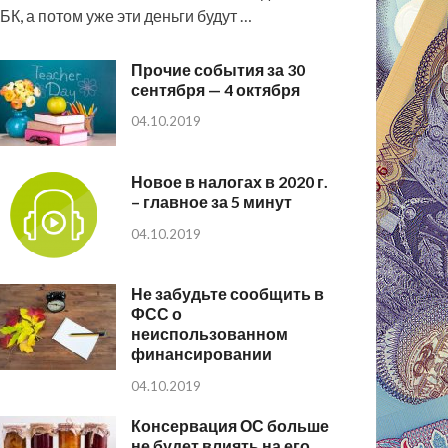
БК, а потом уже эти деньги будут …
Прочие события за 30
сентября — 4 октября
04.10.2019
Новое в налогах в 2020 г.
– главное за 5 минут
04.10.2019
Не забудьте сообщить в
ФСС о
неиспользованном
финансировании
04.10.2019
Консервация ОС больше
не будет влиять на его