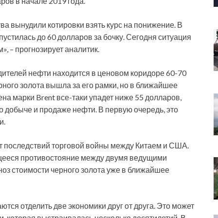
ров в начале 2019 года.
а вынудили котировки взять курс на понижение. В
опустилась до 60 долларов за бочку. Сегодня ситуация
», – прогнозирует аналитик.
ителей нефти находится в ценовом коридоре 60-70
ного золота вышла за его рамки, но в ближайшее
ена марки Brent все-таки упадет ниже 55 долларов,
 добыче и продаже нефти. В первую очередь, это
и.
т последствий торговой войны между Китаем и США.
ееся противостояние между двумя ведущими
ноз стоимости черного золота уже в ближайшее
ются отделить две экономики друг от друга. Это может
, которая выстраивалась несколько десятилетий. В