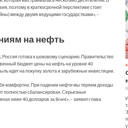
я, поэтому в краткосрочной перспективе стоит
йны) между двумя ведущими государствами», –
ениям на нефть
 Россия готова к шоковому сценарию. Правительство
твенный бюджет цены на нефть на уровне 40
Б
ль идет на покупку золота и зарубежные инвестиции.
ебя комфортно. При падении нефти мы теряем доходы
0
ет полностью сбалансирован. Серьезные
И
нах ниже 40 долларов за Brent», – заявил глава
т
З
п
у