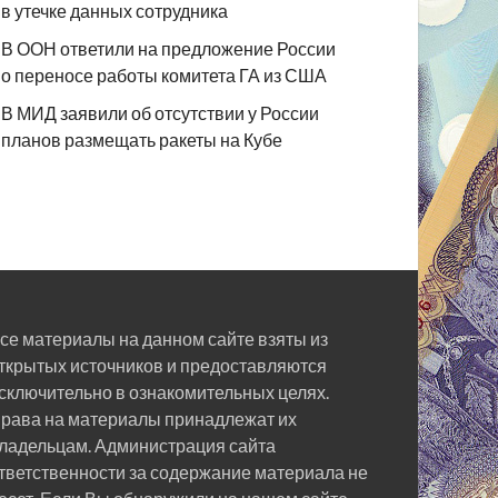
в утечке данных сотрудника
В ООН ответили на предложение России
о переносе работы комитета ГА из США
В МИД заявили об отсутствии у России
планов размещать ракеты на Кубе
се материалы на данном сайте взяты из
ткрытых источников и предоставляются
сключительно в ознакомительных целях.
рава на материалы принадлежат их
ладельцам. Администрация сайта
тветственности за содержание материала не