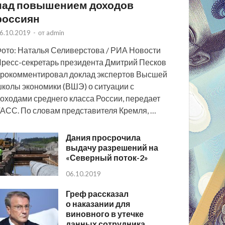
над повышением доходов
россиян
6.10.2019
-
от
admin
ото: Наталья Селиверстова / РИА Новости
ресс-секретарь президента Дмитрий Песков
рокомментировал доклад экспертов Высшей
колы экономики (ВШЭ) о ситуации с
оходами среднего класса России, передает
АСС. По словам представителя Кремля, …
Дания просрочила
выдачу разрешений на
«Северный поток-2»
06.10.2019
Греф рассказал
о наказании для
виновного в утечке
данных сотрудника