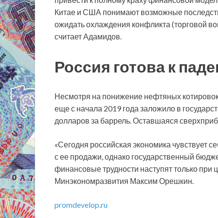
Китае и США понимают возможные последстви
ожидать охлаждения конфликта (торговой во
считает Адамидов.
Россия готова к пад
Несмотря на понижение нефтяных котировок,
еще с начала 2019 года заложило в государс
долларов за баррель. Оставшаяся сверхприбы
«Сегодня российская экономика чувствует с
с ее продажи, однако государственный бюдж
финансовые трудности наступят только при це
Минэкономразвития Максим Орешкин.
promdevelop.ru