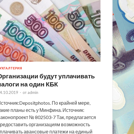
УХГАЛТЕРИЯ
Организации будут уплачивать
налоги на один КБК
4.10.2019
-
от
admin
сточник:Depositphotos. По крайней мере,
акие планы есть у Минфина. Источник:
аконопроект № 802503-7 Так, предлагается
редоставить организациям возможность
плачивать авансовые платежи на единый