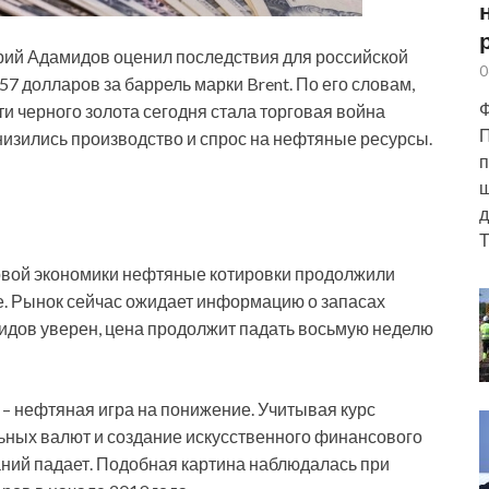
ий Адамидов оценил последствия для российской
0
7 долларов за баррель марки Brent. По его словам,
Ф
и черного золота сегодня стала торговая война
П
снизились производство и спрос на нефтяные ресурсы.
п
ш
д
Т
овой экономики нефтяные котировки продолжили
е. Рынок сейчас ожидает информацию о запасах
идов уверен, цена продолжит падать восьмую неделю
– нефтяная игра на понижение. Учитывая курс
ьных валют и создание искусственного финансового
аний падает. Подобная картина наблюдалась при