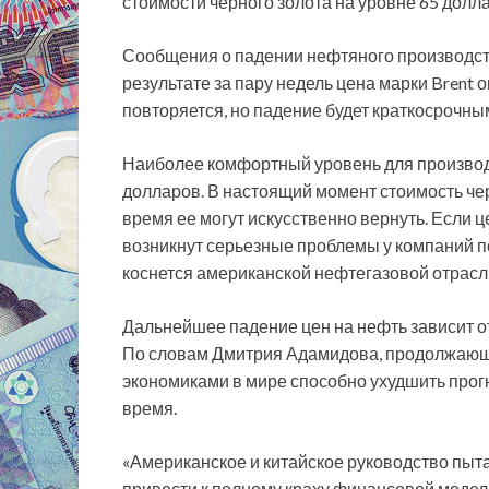
стоимости черного золота на уровне 65 долла
Сообщения о падении нефтяного производств
результате за пару недель цена марки Brent 
повторяется, но падение будет краткосрочным
Наиболее комфортный уровень для производ
долларов. В настоящий момент стоимость чер
время ее могут искусственно вернуть. Если ц
возникнут серьезные проблемы у компаний по
коснется американской нефтегазовой отрасл
Дальнейшее падение цен на нефть зависит о
По словам Дмитрия Адамидова, продолжающ
экономиками в мире способно ухудшить прог
время.
«Американское и китайское руководство пыта
привести к полному краху финансовой модели