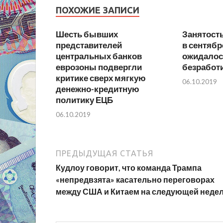
ПОХОЖИЕ ЗАПИСИ
Шесть бывших
Занятост
представителей
в сентябр
центральных банков
ожидалос
еврозоны подвергли
безработ
критике сверх мягкую
06.10.2019
денежно-кредитную
политику ЕЦБ
06.10.2019
ПРЕДЫДУЩАЯ СТАТЬЯ
Кудлоу говорит, что команда Трампа
«непредвзята» касательно переговорах
между США и Китаем на следующей неде