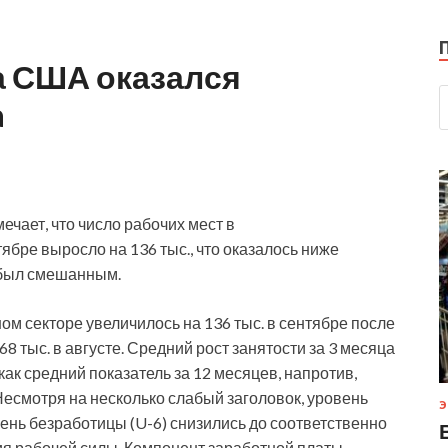
а США оказался
a
ечает, что число рабочих мест в
ябре выросло на 136 тыс., что оказалось ниже
т был смешанным.
ом секторе увеличилось на 136 тыс. в сентябре после
8 тыс. в августе. Средний рост занятости за 3 месяца
 как средний показатель за 12 месяцев, напротив,
 Несмотря на несколько слабый заголовок, уровень
Э
вень безработицы (U-6) снизились до соответственно
ия рабочей силы. Компонент заработной платы