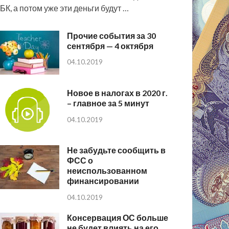
БК, а потом уже эти деньги будут …
Прочие события за 30
сентября — 4 октября
04.10.2019
Новое в налогах в 2020 г.
– главное за 5 минут
04.10.2019
Не забудьте сообщить в
ФСС о
неиспользованном
финансировании
04.10.2019
Консервация ОС больше
не будет влиять на его