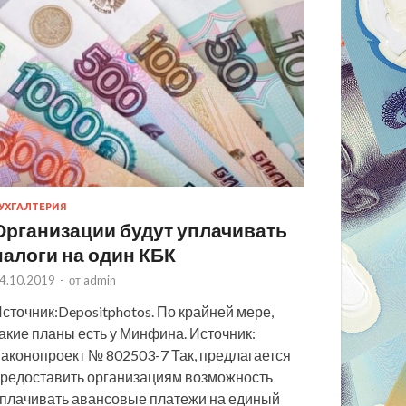
УХГАЛТЕРИЯ
Организации будут уплачивать
налоги на один КБК
4.10.2019
-
от
admin
сточник:Depositphotos. По крайней мере,
акие планы есть у Минфина. Источник:
аконопроект № 802503-7 Так, предлагается
редоставить организациям возможность
плачивать авансовые платежи на единый