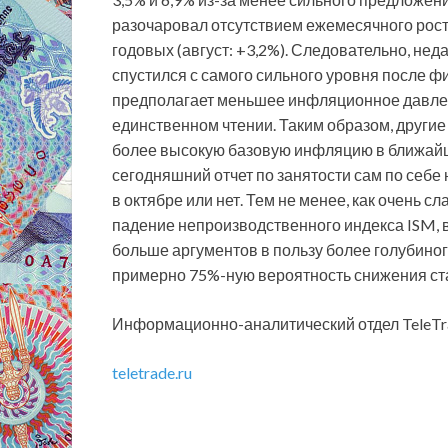
разочаровал отсутствием ежемесячного роста 
годовых (август: +3,2%). Следовательно, н
спустился с самого сильного уровня после фи
предполагает меньшее инфляционное давлен
единственном чтении. Таким образом, другие
более высокую базовую инфляцию в ближай
сегодняшний отчет по занятости сам по себе н
в октябре или нет. Тем не менее, как очень с
падение непроизводственного индекса ISM, 
больше аргументов в пользу более голубино
примерно 75%-ную вероятность снижения ста
Информационно-аналитический отдел TeleTr
teletrade.ru