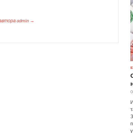
автора admin →
Б
0
И
т
З
п
у