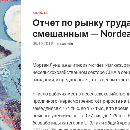
ВАЛЮТА
Отчет по рынку труд
смешанным — Norde
05.10.2019
-
от
admin
Мортен Лунд, аналитик из Nordea Markets, отм
несельскохозяйственном секторе
США в сент
ожиданий, и предполагает, что в целом отче
«Число рабочих мест в несельскохозяйственн
приличного (пересмотренного) прироста на 16
замедлился с 171 тыс. до 157 тыс., в то время
немного увеличился — с 177 тыс. до 179 тыс.
безработицы категории U-3, так и общий уро
3,5% и 6,9% из-за менее сильного предложен