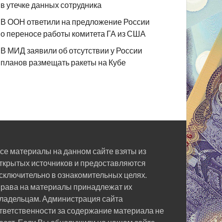
в утечке данных сотрудника
В ООН ответили на предложение России
о переносе работы комитета ГА из США
В МИД заявили об отсутствии у России
планов размещать ракеты на Кубе
се материалы на данном сайте взяты из
ткрытых источников и предоставляются
сключительно в ознакомительных целях.
рава на материалы принадлежат их
ладельцам. Администрация сайта
тветственности за содержание материала не