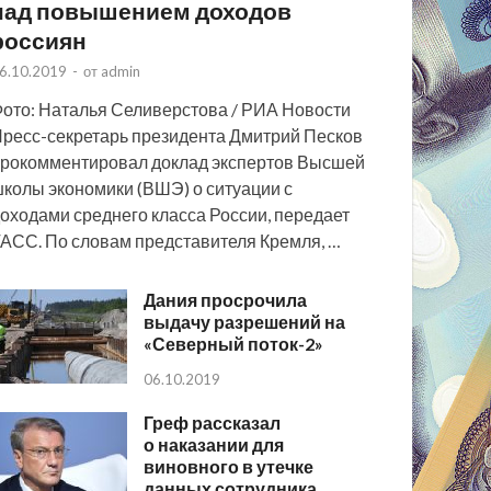
над повышением доходов
россиян
6.10.2019
-
от
admin
ото: Наталья Селиверстова / РИА Новости
ресс-секретарь президента Дмитрий Песков
рокомментировал доклад экспертов Высшей
колы экономики (ВШЭ) о ситуации с
оходами среднего класса России, передает
АСС. По словам представителя Кремля, …
Дания просрочила
выдачу разрешений на
«Северный поток-2»
06.10.2019
Греф рассказал
о наказании для
виновного в утечке
данных сотрудника