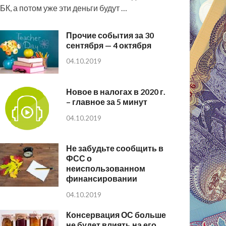
БК, а потом уже эти деньги будут …
Прочие события за 30
сентября — 4 октября
04.10.2019
Новое в налогах в 2020 г.
– главное за 5 минут
04.10.2019
Не забудьте сообщить в
ФСС о
неиспользованном
финансировании
04.10.2019
Консервация ОС больше
не будет влиять на его