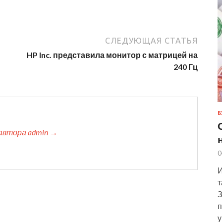
СЛЕДУЮЩАЯ СТАТЬЯ
HP Inc. представила монитор с матрицей на
240 Гц
Б
автора admin →
0
И
т
З
п
у