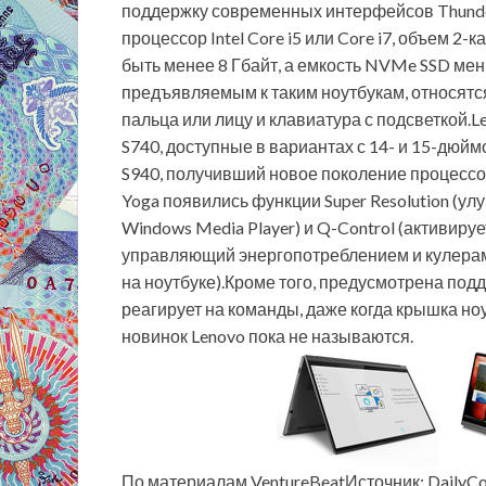
поддержку современных интерфейсов Thunderbo
процессор Intel Core i5 или Core i7, объем 
быть менее 8 Гбайт, а емкость NVMe SSD мен
предъявляемым к таким ноутбукам, относятс
пальца или лицу и клавиатура с подсветкой.
S740, доступные в вариантах с 14- и 15-дюй
S940, получивший новое поколение процессо
Yoga появились функции Super Resolution (ул
Windows Media Player) и Q-Control (активир
управляющий энергопотреблением и кулерами
на ноутбуке).Кроме того, предусмотрена по
реагирует на команды, даже когда крышка но
новинок Lenovo пока не называются.
По материалам VentureBeatИсточник: Daily