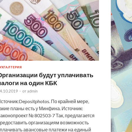
УХГАЛТЕРИЯ
Организации будут уплачивать
налоги на один КБК
4.10.2019
-
от
admin
сточник:Depositphotos. По крайней мере,
акие планы есть у Минфина. Источник:
аконопроект № 802503-7 Так, предлагается
редоставить организациям возможность
плачивать авансовые платежи на единый