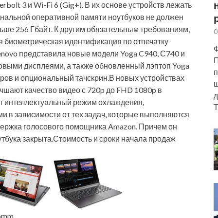
lt 3 и Wi-Fi 6 (Gig+). В их основе устройств лежать
2-канальной оперативной памяти ноутбуков не должен
ьше 256 Гбайт. К другим обязательным требованиям,
0
я биометрическая идентификация по отпечатку
Ф
Lenovo представила новые модели Yoga C940, С740 и
П
мовыми дисплеями, а также обновленный лэптоп Yoga
п
ров и опциональный тачскрин.В новых устройствах
ш
учшают качество видео с 720p до FHD 1080p в
д
ует интеллектуальный режим охлаждения,
Т
 в зависимости от тех задач, которые выполняются
ддержка голосового помощника Amazon. Причем он
утбука закрыта.Стоимость и сроки начала продаж
Comm