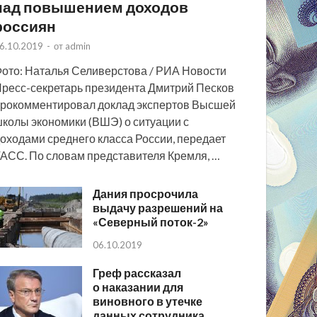
над повышением доходов
россиян
6.10.2019
-
от
admin
ото: Наталья Селиверстова / РИА Новости
ресс-секретарь президента Дмитрий Песков
рокомментировал доклад экспертов Высшей
колы экономики (ВШЭ) о ситуации с
оходами среднего класса России, передает
АСС. По словам представителя Кремля, …
Дания просрочила
выдачу разрешений на
«Северный поток-2»
06.10.2019
Греф рассказал
о наказании для
виновного в утечке
данных сотрудника