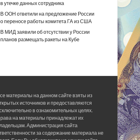
в утечке данных сотрудника
В ООН ответили на предложение России
о переносе работы комитета ГА из США
В МИД заявили об отсутствии у России
планов размещать ракеты на Кубе
се материалы на данном сайте взяты из
ткрытых источников и предоставляются
сключительно в ознакомительных целях.
рава на материалы принадлежат их
ладельцам. Администрация сайта
тветственности за содержание материала не