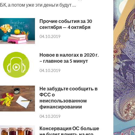
БК, а потом уже эти деньги будут …
Прочие события за 30
сентября — 4 октября
04.10.2019
Новое в налогах в 2020 г.
– главное за 5 минут
04.10.2019
Не забудьте сообщить в
ФСС о
неиспользованном
финансировании
04.10.2019
Консервация ОС больше
не будет влиять на его