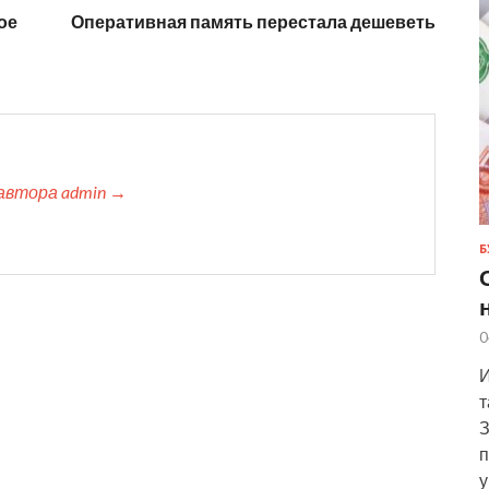
ое
Оперативная память перестала дешеветь
автора admin →
Б
0
И
т
З
п
у