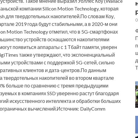
устройств. Такое мнение выразил Уоллес Коу (Wallace
аньской компании Silicon Motion Technology, которая
sh для твердотельных накопителей.По словам Коу,
0
ртале 2019 года будут стабильными, а в 2020-м они
Ф
con Motion Technology отметил, что в 5G-смартфонах
П
ольшинство устройств оснащаются накопителями
п
огут появиться аппараты с 1 Тбайт памяти, уверен
ш
igiTimes также утверждают, что экспоненциальный
д
ыми устройствами с поддержкой 5G-сетей, сильно
Т
оративных клиентов и дата-центров.По данным
ка твердотельных накопителей во втором квартале
18,8% больше по сравнению с тремя предыдущими
зуемых в компаниях SSD уверенно растут благодаря
гий искусственного интеллекта и обработки больших
и пограничных вычислений.Источник: DailyComm