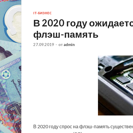
IT-БИЗНЕС
В 2020 году ожидает
флэш-память
27.09.2019
-
от
admin
В 2020 году спрос на флэш-память существен