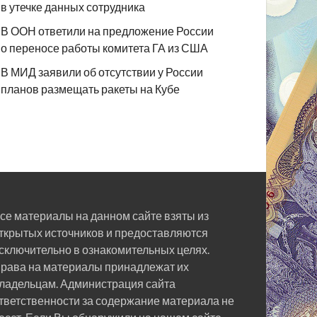
в утечке данных сотрудника
В ООН ответили на предложение России
о переносе работы комитета ГА из США
В МИД заявили об отсутствии у России
планов размещать ракеты на Кубе
се материалы на данном сайте взяты из
ткрытых источников и предоставляются
сключительно в ознакомительных целях.
рава на материалы принадлежат их
ладельцам. Администрация сайта
тветственности за содержание материала не