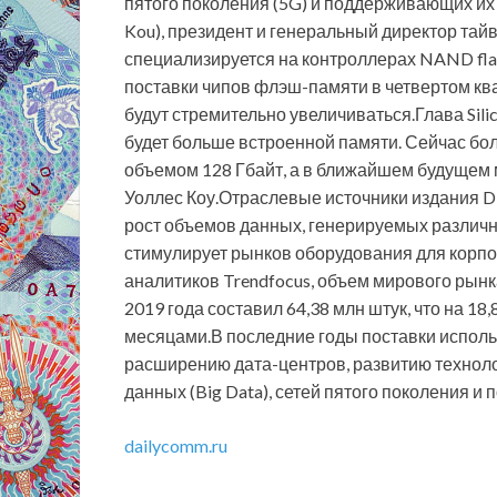
пятого поколения (5G) и поддерживающих их 
Kou), президент и генеральный директор тайв
специализируется на контроллерах NAND fla
поставки чипов флэш-памяти в четвертом ква
будут стремительно увеличиваться.Глава Sili
будет больше встроенной памяти. Сейчас б
объемом 128 Гбайт, а в ближайшем будущем м
Уоллес Коу.Отраслевые источники издания D
рост объемов данных, генерируемых различн
стимулирует рынков оборудования для корп
аналитиков Trendfocus, объем мирового рын
2019 года составил 64,38 млн штук, что на 
месяцами.В последние годы поставки исполь
расширению дата-центров, развитию техноло
данных (Big Data), сетей пятого поколения 
dailycomm.ru