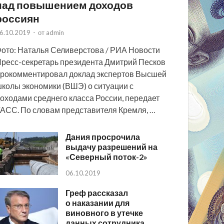
над повышением доходов
россиян
6.10.2019
-
от
admin
ото: Наталья Селиверстова / РИА Новости
ресс-секретарь президента Дмитрий Песков
рокомментировал доклад экспертов Высшей
колы экономики (ВШЭ) о ситуации с
оходами среднего класса России, передает
АСС. По словам представителя Кремля, …
Дания просрочила
выдачу разрешений на
«Северный поток-2»
06.10.2019
Греф рассказал
о наказании для
виновного в утечке
данных сотрудника