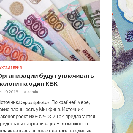
УХГАЛТЕРИЯ
Организации будут уплачивать
налоги на один КБК
4.10.2019
-
от
admin
сточник:Depositphotos. По крайней мере,
акие планы есть у Минфина. Источник:
аконопроект № 802503-7 Так, предлагается
редоставить организациям возможность
плачивать авансовые платежи на единый