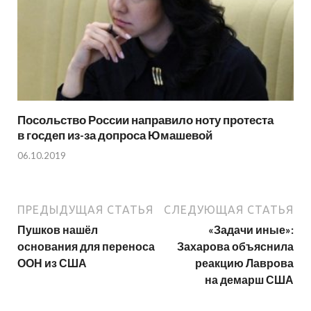
Посольство России направило ноту протеста
в госдеп из-за допроса Юмашевой
06.10.2019
ПРЕДЫДУЩАЯ СТАТЬЯ
СЛЕДУЮЩАЯ СТАТЬЯ
Пушков нашёл
«Задачи иные»:
основания для переноса
Захарова объяснила
ООН из США
реакцию Лаврова
на демарш США